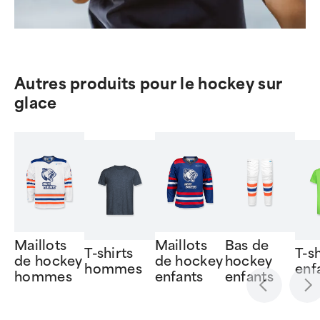
Autres produits pour le hockey sur
glace
Maillots
Maillots
Bas de
T-shirts
T-sh
de hockey
de hockey
hockey
hommes
enf
hommes
enfants
enfants
Item
1