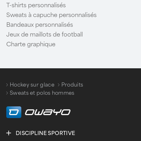
T-shirts personnalisés
Sweats à capuche personnalisés
Bandeaux personnalisés
Jeux de maillots de football
Charte graphique
Hockey sur glace
Produits
/
/
Sweats et polos hommes
DISCIPLINE SPORTIVE