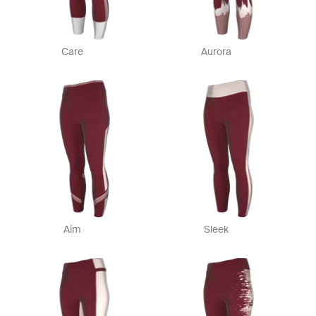
Care
Aurora
Aim
Sleek