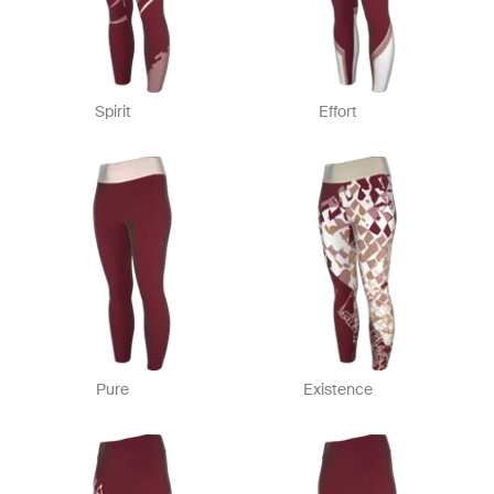
Spirit
Effort
Pure
Existence