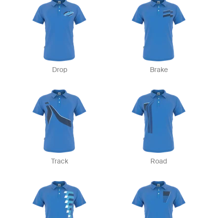
Drop
Brake
Track
Road