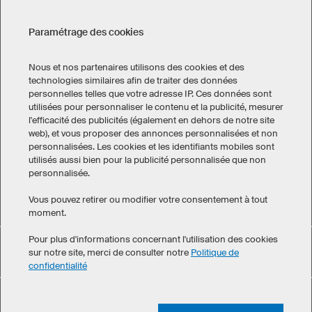
Paramétrage des cookies
CONTACT
Nous et nos partenaires utilisons des cookies et des
technologies similaires afin de traiter des données
personnelles telles que votre adresse IP. Ces données sont
utilisées pour personnaliser le contenu et la publicité, mesurer
l'efficacité des publicités (également en dehors de notre site
Mentions légales
Politique de confidentialité
Cookies!
web), et vous proposer des annonces personnalisées et non
Conditions générales de vente
personnalisées. Les cookies et les identifiants mobiles sont
utilisés aussi bien pour la publicité personnalisée que non
Canada
personnalisée.
Vous pouvez retirer ou modifier votre consentement à tout
moment.
Pour plus d'informations concernant l'utilisation des cookies
Polo XP5 Pro a obtenu une note moyenne de 4.8 sur 5 ,
sur notre site, merci de consulter notre
Politique de
eKomi
calculée à partir de 78 avis clients
confidentialité
©
2026
owayo. Tous droits réservés