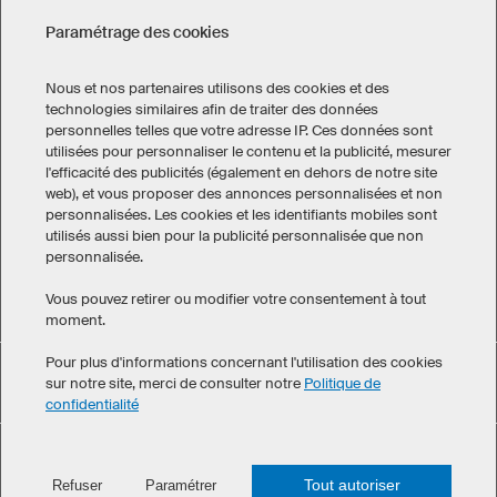
Paramétrage des cookies
Nous et nos partenaires utilisons des cookies et des
technologies similaires afin de traiter des données
personnelles telles que votre adresse IP. Ces données sont
Mentions légales
Politique de confidentialité
utilisées pour personnaliser le contenu et la publicité, mesurer
Paramétrage des cookies
l'efficacité des publicités (également en dehors de notre site
Conditions générales de vente
web), et vous proposer des annonces personnalisées et non
personnalisées. Les cookies et les identifiants mobiles sont
Canada
utilisés aussi bien pour la publicité personnalisée que non
personnalisée.
Vous pouvez retirer ou modifier votre consentement à tout
moment.
Pour plus d'informations concernant l'utilisation des cookies
Accessoires cheveux a obtenu une note moyenne de 5 sur 5 ,
sur notre site, merci de consulter notre
Politique de
eKomi
calculée à partir de 7 avis clients
confidentialité
©
2026
owayo. Tous droits réservés
Tout autoriser
Refuser
Paramétrer