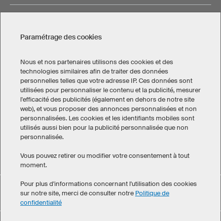
CONTACT
Paramétrage des cookies
Nous et nos partenaires utilisons des cookies et des
technologies similaires afin de traiter des données
personnelles telles que votre adresse IP. Ces données sont
Mentions légales
Politique de confidentialité
utilisées pour personnaliser le contenu et la publicité, mesurer
Paramétrage des cookies
l'efficacité des publicités (également en dehors de notre site
Conditions générales de vente
web), et vous proposer des annonces personnalisées et non
personnalisées. Les cookies et les identifiants mobiles sont
Canada
utilisés aussi bien pour la publicité personnalisée que non
personnalisée.
Vous pouvez retirer ou modifier votre consentement à tout
moment.
Pour plus d'informations concernant l'utilisation des cookies
Chaussettes a obtenu une note moyenne de 4.8 sur 5 ,
sur notre site, merci de consulter notre
Politique de
eKomi
calculée à partir de 146 avis clients
confidentialité