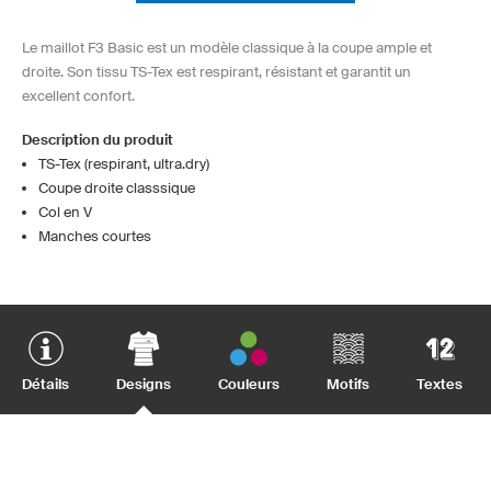
Le maillot F3 Basic est un modèle classique à la coupe ample et
droite. Son tissu TS-Tex est respirant, résistant et garantit un
excellent confort.
Description du produit
TS-Tex (respirant, ultra.dry)
Coupe droite classsique
Col en V
Manches courtes
Détails
Designs
Couleurs
Motifs
Textes