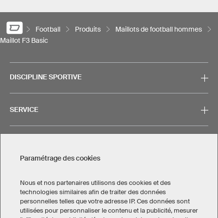
Football
Produits
Maillots de football hommes
Maillot F3 Basic
DISCIPLINE SPORTIVE
SERVICE
CONTACT
Paramétrage des cookies
Nous et nos partenaires utilisons des cookies et des
technologies similaires afin de traiter des données
personnelles telles que votre adresse IP. Ces données sont
Mentions légales
Politique de confidentialité
utilisées pour personnaliser le contenu et la publicité, mesurer
Paramétrage des cookies