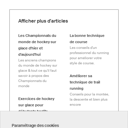
Afficher plus d'articles
Les Championnats du
La bonne technique
monde de hockey sur
de course
Les conseils d'un
glace d'hier et
professionnel du running
d'aujourd'hui
pour améliorer votre
Les anciens champions
style de course.
du monde de hockey sur
glace & tout ce qu'il faut
savoir à propos des
Améliorer sa
Championnats du
technique de trail
monde
running
Conseils pour la montée,
Exercices de hockey
la descente et bien plus
encore
sur glace pour
débutants tardifs
Apprendre à jouer au
eSports : Entraînement
hockey sur glace en tant
et nutrition
Paramétrage des cookies
que débutant et amateur