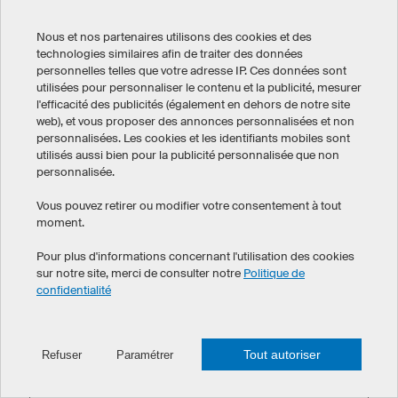
Comment booster votre
carrière de pro-gamer
Nous et nos partenaires utilisons des cookies et des
Les techniques de tir
technologies similaires afin de traiter des données
au hockey sur glace :
L’histoire du football
personnelles telles que votre adresse IP. Ces données sont
comment réaliser un
en un coup d’œil
utilisées pour personnaliser le contenu et la publicité, mesurer
lancer frappé & Co.
Tout a commencé avec
l'efficacité des publicités (également en dehors de notre site
un ballon
Matthias Plachta, joueur
web), et vous proposer des annonces personnalisées et non
professionnel de hockey
personnalisées. Les cookies et les identifiants mobiles sont
sur glace des Aigles de
Conseils pour votre
utilisés aussi bien pour la publicité personnalisée que non
Mannheim, à propos de
personnalisée.
traversée des Alpes à
l'entraînement des
vélo
techniques de tir
Vous pouvez retirer ou modifier votre consentement à tout
Équipement et itinéraires
moment.
pour votre tour des Alpes
Les noms animaliers
des équipes de
Pour plus d'informations concernant l'utilisation des cookies
sur notre site, merci de consulter notre
Politique de
hockey sur glace
confidentialité
De la LNH jusqu’en
Europe
Les règles du hockey
Tout autoriser
Refuser
Paramétrer
sur glace expliquées
simplement