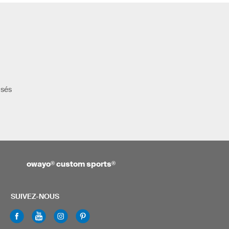
isés
owayo
®
custom sports
®
SUIVEZ-NOUS