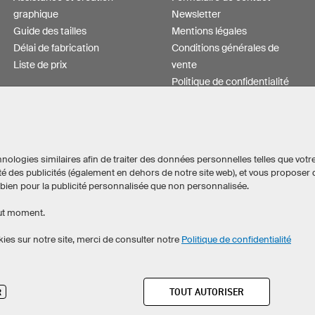
graphique
Newsletter
Guide des tailles
Mentions légales
Délai de fabrication
Conditions générales de
Liste de prix
vente
Politique de confidentialité
Paramétrage des cookies
nologies similaires afin de traiter des données personnelles telles que votr
cacité des publicités (également en dehors de notre site web), et vous propo
si bien pour la publicité personnalisée que non personnalisée.
out moment.
 personnalise a obtenu une note moyenne de 4.9 sur 5 , calculée à partir de 164 
kies sur notre site, merci de consulter notre
Politique de confidentialité
©
2026
owayo. Tous droits réservés
TOUT AUTORISER
R