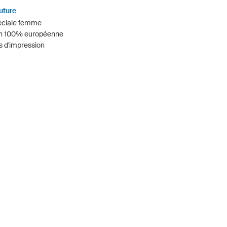
uture
éciale femme
on 100% européenne
s d'impression