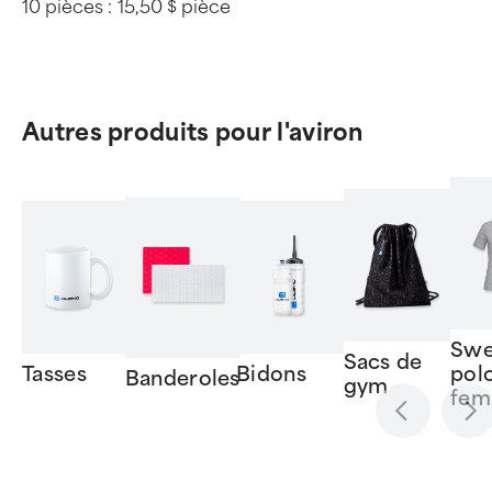
10 pièces :
15,50 $ pièce
Autres produits pour l'aviron
Swe
Sacs de
Tasses
Bidons
pol
Banderoles
gym
fem
Item
1
of