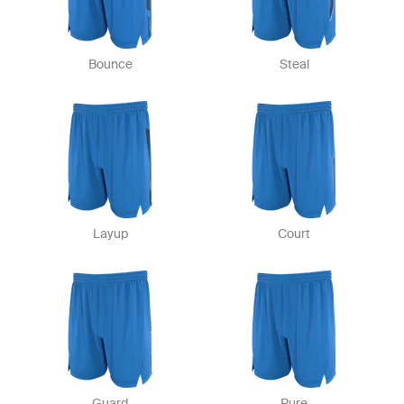
Bounce
Steal
Layup
Court
Guard
Pure