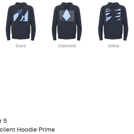
Stars
Diamond
Zebra
r 5
lient Hoodie Prime