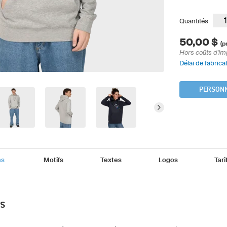
Quantités
50,00 $
(p
Hors coûts d'im
Délai de fabricat
PERSONN
ns
Motifs
Textes
Logos
Tari
NS