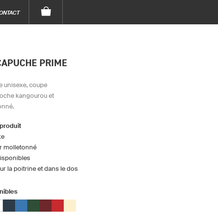
ONTACT
CAPUCHE PRIME
e unisexe, coupe
poche kangourou et
onné.
 produit
xe
ur molletonné
disponibles
r la poitrine et dans le dos
nibles