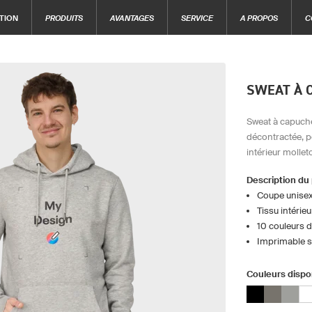
TION
PRODUITS
AVANTAGES
SERVICE
A PROPOS
C
SWEAT À 
Sweat à capuch
décontractée, 
intérieur mollet
Description du
Coupe unise
Tissu intérie
10 couleurs 
Imprimable su
Couleurs dispo