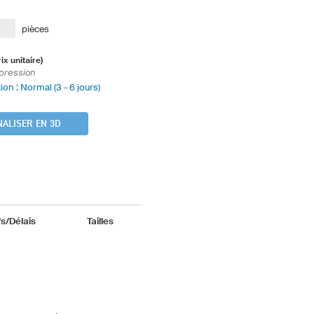
pièces
rix unitaire)
pression
ion : Normal (3 - 6 jours)
ALISER EN 3D
fs/Délais
Tailles