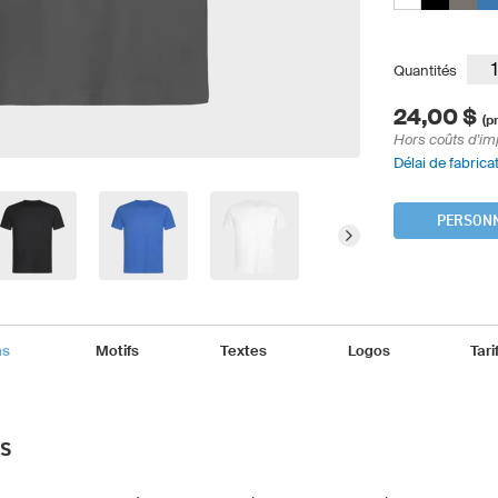
Quantités
24,00 $
(p
Hors coûts d'im
Délai de fabricat
PERSONN
ns
Motifs
Textes
Logos
Tari
NS