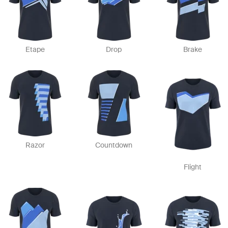
Etape
Drop
Brake
Razor
Countdown
Flight