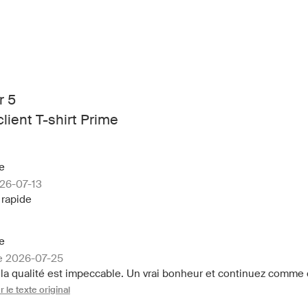
r 5
ient T-shirt Prime
e
026-07-13
 rapide
e
le 2026-07-25
et la qualité est impeccable. Un vrai bonheur et continuez comme 
r le texte original