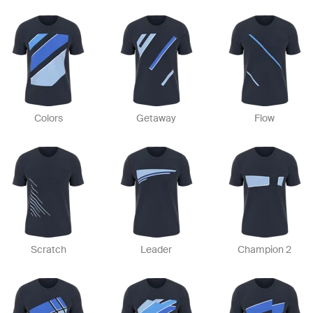
Colors
Getaway
Flow
Scratch
Leader
Champion 2