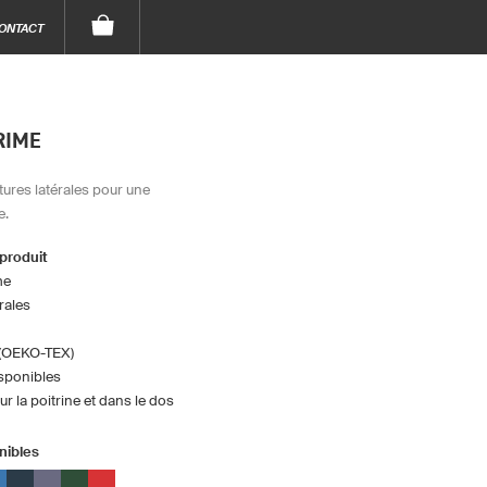
ONTACT
RIME
tures latérales pour une
e.
 produit
me
rales
(OEKO-TEX)
isponibles
r la poitrine et dans le dos
nibles