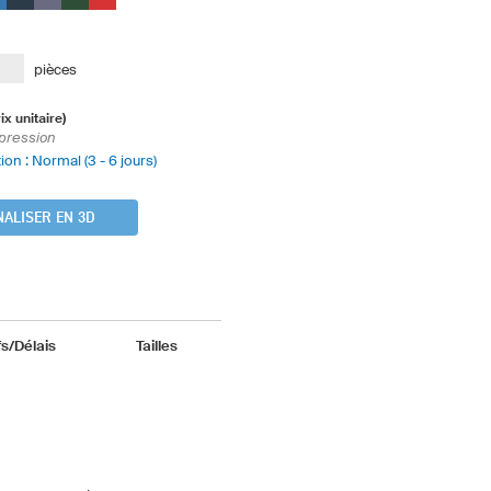
pièces
rix unitaire)
pression
ion : Normal (3 - 6 jours)
ALISER EN 3D
fs/Délais
Tailles