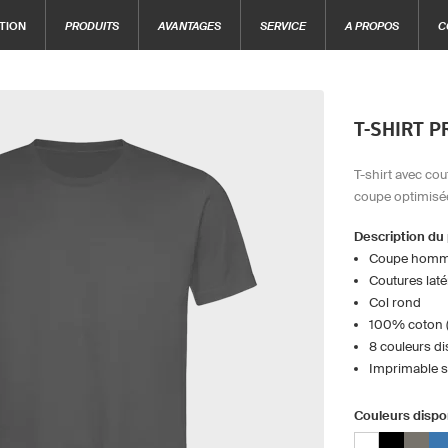
TION
PRODUITS
AVANTAGES
SERVICE
A PROPOS
C
T-SHIRT P
T-shirt avec cou
coupe optimisé
Description du
Coupe hom
Coutures laté
Col rond
100% coton 
8 couleurs d
Imprimable su
Couleurs dispo