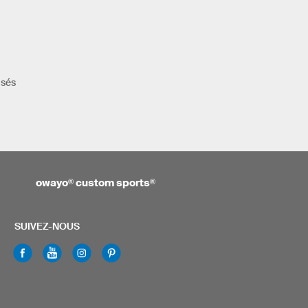
isés
owayo
®
custom sports
®
SUIVEZ-NOUS