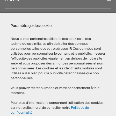
CONTACT
Paramétrage des cookies
Nous et nos partenaires utilisons des cookies et des
technologies similaires afin de traiter des données
personnelles telles que votre adresse IP. Ces données sont
Mentions légales
Politique de confidentialité
utilisées pour personnaliser le contenu et la publicité, mesurer
Paramétrage des cookies
l'efficacité des publicités (également en dehors de notre site
Conditions générales de vente
web), et vous proposer des annonces personnalisées et non
personnalisées. Les cookies et les identifiants mobiles sont
Canada
utilisés aussi bien pour la publicité personnalisée que non
personnalisée.
Vous pouvez retirer ou modifier votre consentement à tout
moment.
Pour plus d'informations concernant l'utilisation des cookies
Cuissards de running hommes a obtenu une note moyenne de
sur notre site, merci de consulter notre
Politique de
eKomi
4.8 sur 5 , calculée à partir de 142 avis clients
confidentialité