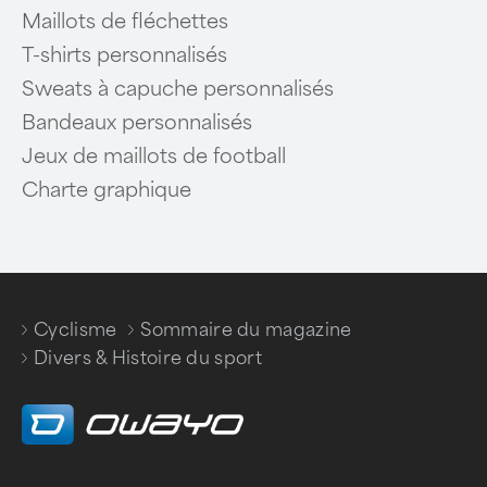
Maillots de fléchettes
T-shirts personnalisés
Sweats à capuche personnalisés
Bandeaux personnalisés
Jeux de maillots de football
Charte graphique
Cyclisme
Sommaire du magazine
/
/
Divers & Histoire du sport