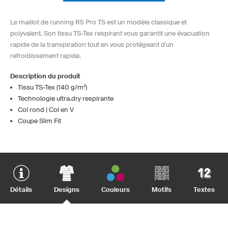
Le maillot de running R5 Pro TS est un modèle classique et
polyvalent. Son tissu TS-Tex respirant vous garantit une évacuation
rapide de la transpiration tout en vous protégeant d'un
refroidissement rapide.
Description du produit
Tissu TS-Tex (140 g/m²)
Technologie ultra.dry respirante
Col rond | Col en V
Coupe Slim Fit
Détails
Designs
Couleurs
Motifs
Textes