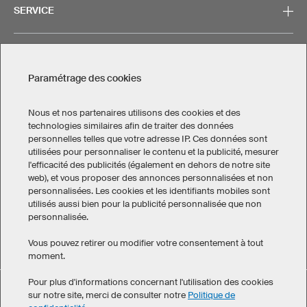
SERVICE
CONTACT
Paramétrage des cookies
Nous et nos partenaires utilisons des cookies et des
technologies similaires afin de traiter des données
personnelles telles que votre adresse IP. Ces données sont
Mentions légales
Politique de confidentialité
utilisées pour personnaliser le contenu et la publicité, mesurer
Paramétrage des cookies
l'efficacité des publicités (également en dehors de notre site
Conditions générales de vente
web), et vous proposer des annonces personnalisées et non
personnalisées. Les cookies et les identifiants mobiles sont
Canada
utilisés aussi bien pour la publicité personnalisée que non
personnalisée.
Vous pouvez retirer ou modifier votre consentement à tout
moment.
Pour plus d'informations concernant l'utilisation des cookies
Maillot de running homme R5 Pro TS a obtenu une note
sur notre site, merci de consulter notre
Politique de
eKomi
moyenne de 4.9 sur 5 , calculée à partir de 71 avis clients