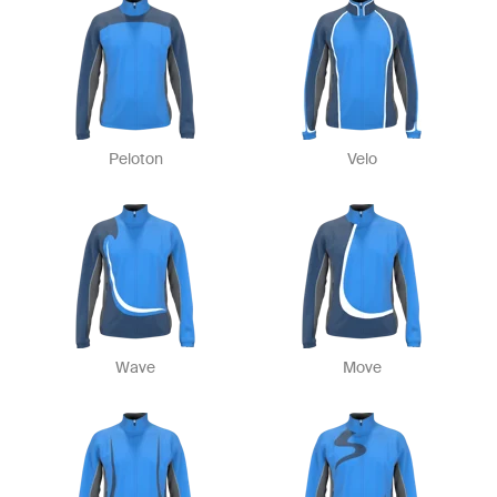
Peloton
Velo
Wave
Move